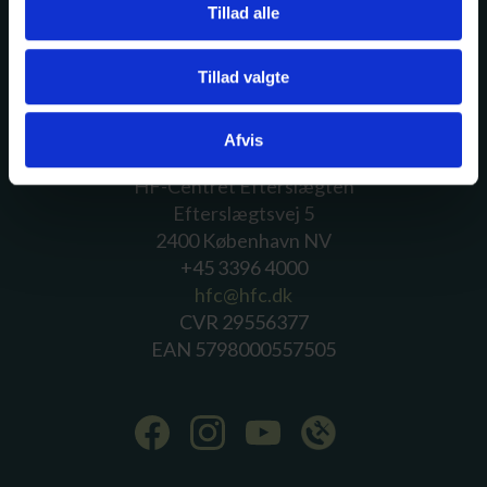
Tillad alle
Tillad valgte
Afvis
HF-Centret Efterslægten
Efterslægtsvej 5
2400 København NV
+45 3396 4000
hfc@hfc.dk
CVR 29556377
EAN 5798000557505