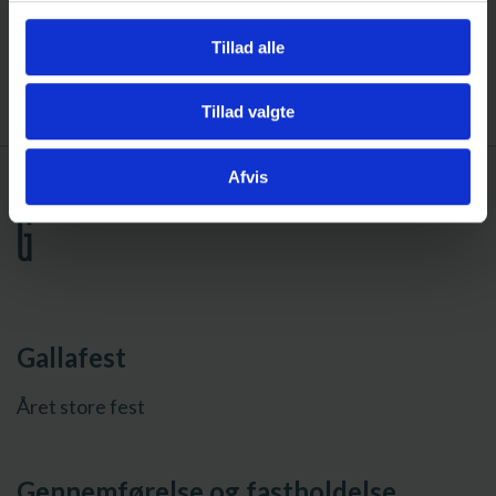
Fravær
Tillad alle
Dit fravær registreres dagligt – læs
mere.
Tillad valgte
Afvis
G
Gallafest
Året store fest
Gennemførelse og fastholdelse