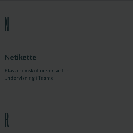
N
Netikette
Klasserumskultur ved virtuel
undervisning i Teams
R