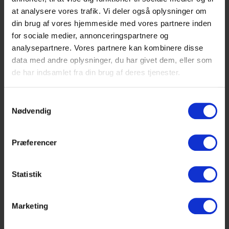
at analysere vores trafik. Vi deler også oplysninger om
din brug af vores hjemmeside med vores partnere inden
Fællestimer
for sociale medier, annonceringspartnere og
analysepartnere. Vores partnere kan kombinere disse
Fællestimer på Efterslægten er for alle.
data med andre oplysninger, du har givet dem, eller som
Læs mere.
de har indsamlet fra din brug af deres tjenester.
Samtykkevalg
Fordybelsestid
Nødvendig
Det skriftlige arbejde på Efterslægten
Præferencer
Forsikring
Statistik
Hvordan er du dækket?
Marketing