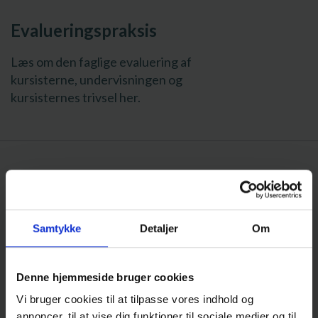
Evalueringspraksis
Læs om den faglige evaluering af
kursisterne, undervisningen og
kursisternes trivsel her.
F
Samtykke
Detaljer
Om
Fagpakke
Denne hjemmeside bruger cookies
Vi bruger cookies til at tilpasse vores indhold og
Du skal vælge en fagpakke på 2. år
annoncer, til at vise dig funktioner til sociale medier og til