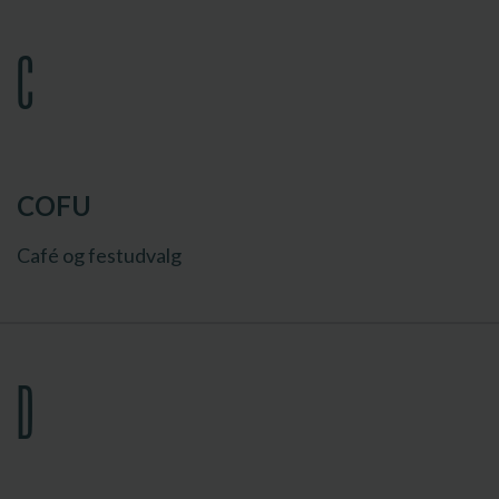
C
COFU
Café og festudvalg
D