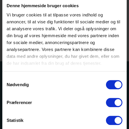
referater på hfc.dk.
Denne hjemmeside bruger cookies
Vi bruger cookies til at tilpasse vores indhold og
annoncer, til at vise dig funktioner til sociale medier og til
at analysere vores trafik. Vi deler også oplysninger om
din brug af vores hjemmeside med vores partnere inden
for sociale medier, annonceringspartnere og
analysepartnere. Vores partnere kan kombinere disse
data med andre oplysninger, du har givet dem, eller som
de har indsamlet fra din brug af deres tjenester.
Samtykkevalg
Nødvendig
Præferencer
HF-Centret Efterslægten
Efterslægtsvej 5
Statistik
2400 København NV