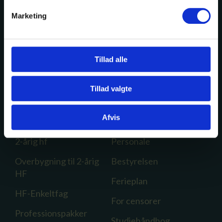
+45 3396 4000
Marketing
hfc@hfc.dk
CVR 29556377
EAN 5798000557505
Tillad alle
Tillad valgte
Afvis
Din uddannelse
Om Efterslægten
2-årig hf
Personale
Overbygning til 2-årig
Bestyrelsen
HF
Ferieplan
HF-Enkeltfag
For censorer
Professionspakker
Studiehåndbog