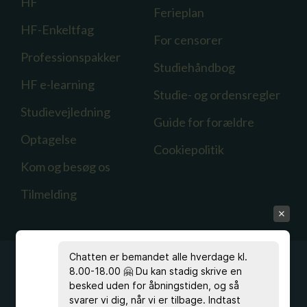
HF
Ferieplan
HF-Enkeltfag
For censorer
Professionspakker
Studiehåndbog
HF e-learning
Studie- og ordensregler
Studievejledning
Guide for forældre
Optagelse
Cookiepolitik
Kom og besøg os
Tilmelding
Chatten er bemandet alle hverdage kl.
8.00-18.00 🤗 Du kan stadig skrive en
besked uden for åbningstiden, og så
svarer vi dig, når vi er tilbage. Indtast
Har du spørgsmål?