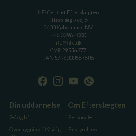
HF-Centret Efterslægten
Efterslægtsvej 5
2400 København NV
+45 3396 4000
hfc@hfc.dk
CVR 29556377
EAN 5798000557505
Din uddannelse
Om Efterslægten
2-årig hf
Personale
Overbygning til 2-årig
Bestyrelsen