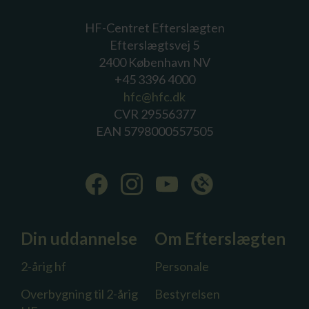
HF-Centret Efterslægten
Efterslægtsvej 5
2400 København NV
+45 3396 4000
hfc@hfc.dk
CVR 29556377
EAN 5798000557505
Din uddannelse
Om Efterslægten
2-årig hf
Personale
Overbygning til 2-årig
Bestyrelsen