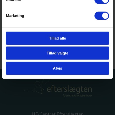
Valgfag C
Design
Marketing
Erhvervsøkonomi
Filosofi
Tillad alle
Fysik
Mediefag
Tillad valgte
Psykologi
Afvis
HF-Centret Efterslægten