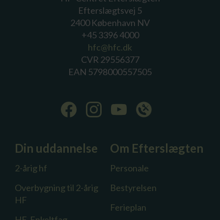
Efterslægtsvej 5
2400 København NV
+45 3396 4000
hfc@hfc.dk
CVR 29556377
EAN 5798000557505
Din uddannelse
Om Efterslægten
2-årig hf
Personale
Overbygning til 2-årig
Bestyrelsen
HF
Ferieplan
HF-Enkeltfag