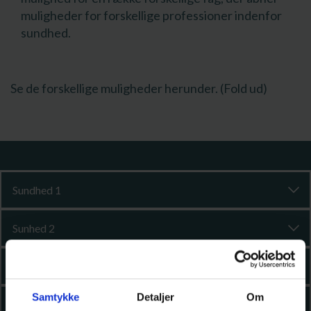
muligheder for forskellige professioner indenfor
sundhed.
Se de forskellige muligheder herunder. (Fold ud)
Sundhed 1
Sunhed 2
Sundhed 3
Samtykke
Detaljer
Om
Sundhed 4