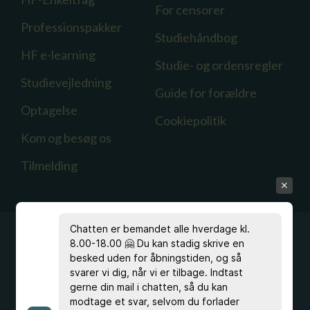
For censorer
Professionspakker
Studiehåndbog
HF e-learning
Studie- og ordensregler
Studievejledning
Guide for forældre
Optagelse
Cookiepolitik
Kom og besøg os
Tilmelding
Chatten er bemandet alle hverdage kl.
8.00-18.00 🤗 Du kan stadig skrive en
besked uden for åbningstiden, og så
svarer vi dig, når vi er tilbage. Indtast
Har du spørgsmål?
gerne din mail i chatten, så du kan
Ring
33 96 40 00
, eller skriv til kontoret på
modtage et svar, selvom du forlader