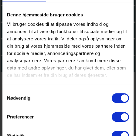
Sundhed 5
Denne hjemmeside bruger cookies
Vi bruger cookies til at tilpasse vores indhold og
Sundhed 6
annoncer, til at vise dig funktioner til sociale medier og til
at analysere vores trafik. Vi deler også oplysninger om
din brug af vores hjemmeside med vores partnere inden
Sundhed 7
for sociale medier, annonceringspartnere og
analysepartnere. Vores partnere kan kombinere disse
Sundhed 8
data med andre oplysninger, du har givet dem, eller som
MULIGE VALGFAG:
de har indsamlet fra din brug af deres tjenester.
Samtykkevalg
Nødvendig
Valgfag B
Psykologi
Præferencer
Samfundsfag
Statistik