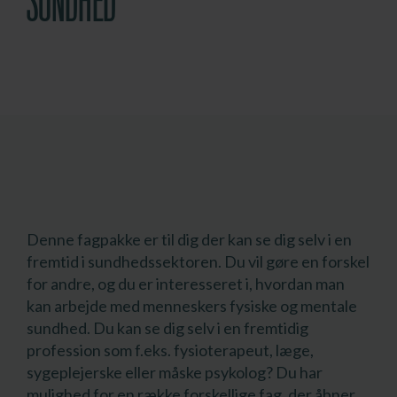
SUNDHED
Denne fagpakke er til dig der kan se dig selv i en
fremtid i sundhedssektoren. Du vil gøre en forskel
for andre, og du er interesseret i, hvordan man
kan arbejde med menneskers fysiske og mentale
sundhed. Du kan se dig selv i en fremtidig
profession som f.eks. fysioterapeut, læge,
sygeplejerske eller måske psykolog? Du har
mulighed for en række forskellige fag, der åbner