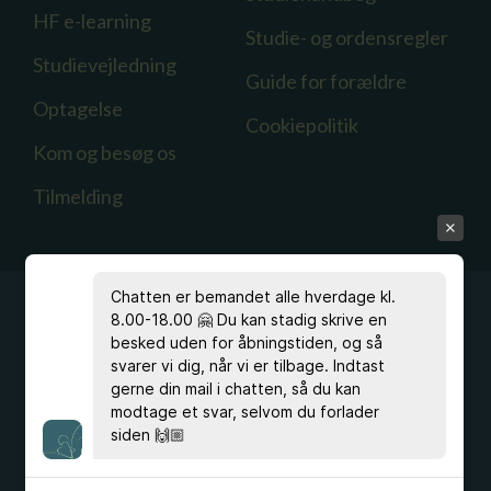
HF e-learning
Studie- og ordensregler
Studievejledning
Guide for forældre
Optagelse
Cookiepolitik
Kom og besøg os
Tilmelding
Chatten er bemandet alle hverdage kl.
8.00-18.00 🤗 Du kan stadig skrive en
besked uden for åbningstiden, og så
svarer vi dig, når vi er tilbage. Indtast
Har du spørgsmål?
gerne din mail i chatten, så du kan
Ring
33 96 40 00
, eller skriv til kontoret på
modtage et svar, selvom du forlader
hfc@hfc.dk
siden 🙌🏼
eller studievejldningen på
stvl@hfc.dk