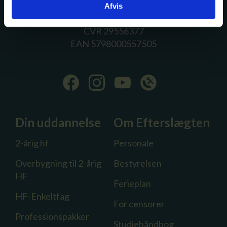
+45 3396 4000
Afvis
hfc@hfc.dk
CVR 29556377
EAN 5798000557505
Din uddannelse
Om Efterslægten
2-årig hf
Personale
Overbygning til 2-årig
Bestyrelsen
HF
Ferieplan
HF-Enkeltfag
For censorer
Professionspakker
Studiehåndbog