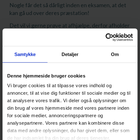
Nogle får det så dårligt inden en eksamen, at det
kan gå ud over deres præstation!
Det vil vi gerne prøve at afhjælpe, derfor afholder
vi nogle workshops og et kursus, hvor du kan få
mulighed for at få nogle redskaber, der kan hjælpe
dig med at få lidt styr på dine tanker om eksamen.
Samtykke
Detaljer
Om
På workshop’en tager vi udgangspunkt i
redskaber præsenteret på sitet Eksamensangst,
Denne hjemmeside bruger cookies
som der er link til her:
Vi bruger cookies til at tilpasse vores indhold og
annoncer, til at vise dig funktioner til sociale medier og til
Eksamensangst
at analysere vores trafik. Vi deler også oplysninger om
din brug af vores hjemmeside med vores partnere inden
Prøv ‘Test dig selv’ for at finde ud af, hvor
for sociale medier, annonceringspartnere og
eksamensangst du er!
analysepartnere. Vores partnere kan kombinere disse
data med andre oplysninger, du har givet dem, eller som
Tilmelding: hold øje med LUDUS, hvor kurserne
de har indsamlet fra din brug af deres tjenester.