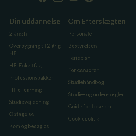
Din uddannelse
Om Efterslægten
2-årig hf
Personale
Overbygning til 2-årig
Bestyrelsen
HF
Ferieplan
HF-Enkeltfag
For censorer
Professionspakker
Studiehåndbog
HF e-learning
Studie- og ordensregler
Studievejledning
Guide for forældre
Optagelse
Cookiepolitik
Kom og besøg os