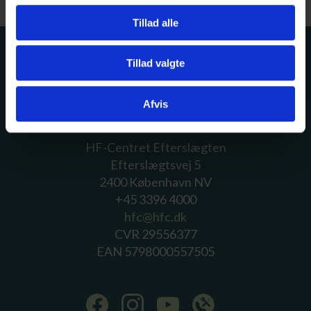
Tillad alle
Tillad valgte
Afvis
HF-Centret Efterslægten
Efterslægtsvej 5
2400 København NV
+45 3396 4000
hfc@hfc.dk
CVR 29556377
EAN 5798000557505