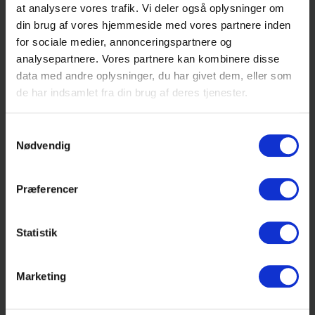
Hjælp til materialesøgning – Spørg Line:
at analysere vores trafik. Vi deler også oplysninger om
din brug af vores hjemmeside med vores partnere inden
Tirsdage: 11:00 – 13:00
for sociale medier, annonceringspartnere og
Onsdage: 12:00-16:00
analysepartnere. Vores partnere kan kombinere disse
data med andre oplysninger, du har givet dem, eller som
Torsdage: 14:00-16:00
de har indsamlet fra din brug af deres tjenester.
Mail til studiesalen: bibliotek@hfc.dk
Samtykkevalg
Nødvendig
Præferencer
Statistik
Marketing